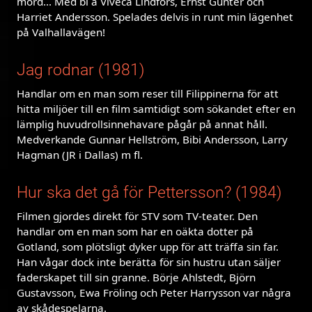
mord... Med bl a Viveca Lindfors, Ernst Günter och
Harriet Andersson. Spelades delvis in runt min lägenhet
på Valhallavägen!
Jag rodnar (1981)
Handlar om en man som reser till Filippinerna för att
hitta miljöer till en film samtidigt som sökandet efter en
lämplig huvudrollsinnehavare pågår på annat håll.
Medverkande Gunnar Hellström, Bibi Andersson, Larry
Hagman (JR i Dallas) m fl.
Hur ska det gå för Pettersson? (1984)
Filmen gjordes direkt för STV som TV-teater. Den
handlar om en man som har en oäkta dotter på
Gotland, som plötsligt dyker upp för att träffa sin far.
Han vågar dock inte berätta för sin hustru utan säljer
faderskapet till sin granne. Börje Ahlstedt, Björn
Gustavsson, Ewa Fröling och Peter Harrysson var några
av skådespelarna.