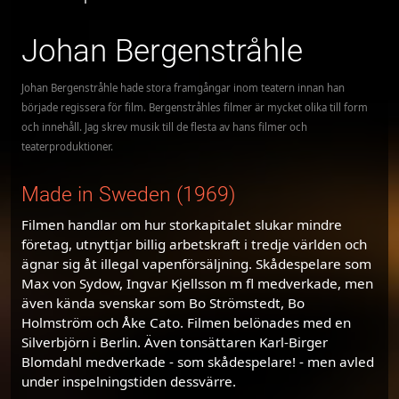
Johan Bergenstråhle
Johan Bergenstråhle hade stora framgångar inom teatern innan han
började regissera för film. Bergenstråhles filmer är mycket olika till form
och innehåll. Jag skrev musik till de flesta av hans filmer och
teaterproduktioner.
Made in Sweden (1969)
Filmen handlar om hur storkapitalet slukar mindre
företag, utnyttjar billig arbetskraft i tredje världen och
ägnar sig åt illegal vapenförsäljning. Skådespelare som
Max von Sydow, Ingvar Kjellsson m fl medverkade, men
även kända svenskar som Bo Strömstedt, Bo
Holmström och Åke Cato. Filmen belönades med en
Silverbjörn i Berlin. Även tonsättaren Karl-Birger
Blomdahl medverkade - som skådespelare! - men avled
under inspelningstiden dessvärre.