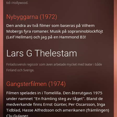
tid i Hollywood.
Nybyggarna (1972)
Den andra av två filmer som baseras på Vilhem
Mobergs fyra romaner. Musik på sopraninoblockflöjt
(Leif Hellman) och jag på en Hammond B3!
Lars G Thelestam
Finladssvensk regissör som även arbetade mycket med teater i både
Finland och Sverige.
Gangsterfilmen (1974)
Filmen spelades in i Tomelilla. Den återutgavs 1975
under namnet "En främling steg av tåget". Bland de
medverkande finns Ernst Günter, Per Oscarsson, Inga
Tidblad, Hasse Alfredsson och amerikanen (främlingen)
Clu Gulager.