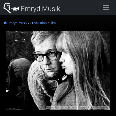
Ernryd musik
/
Produktion
/
Film
Vilgot Sjöman och Lena Nyman Foto: Wikipedia