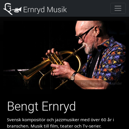
Previous
Next
Foto: Agneta Thor-Leander
Bengt Ernryd
Svensk kompositör och jazzmusiker med ö
ver 60 år i
branschen. Musik till film, teater och Tv-serier.